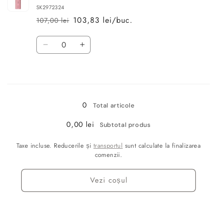
ml
ml
SK2972324
103,83 lei/buc.
107,00 lei
Preț
Preț
obișnuit
redus
Cantitate
Reduceți
Creșteți
cantitatea
cantitatea
pentru
pentru
Se
300
300
ml
ml
încarcă...
0
Total articole
0,00 lei
Subtotal produs
Taxe incluse. Reducerile și
transportul
sunt calculate la finalizarea
comenzii.
Vezi coșul