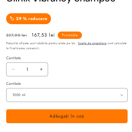
🏷️
29
% reducere
Preț
Preț
167,53 lei
237,00 lei
Promoție
obișnuit
redus
Prețurile afișate sunt valabile pentru plata pe loc.
Taxele de expediere
sunt calculate
la finalizarea comenzii.
Cantitate
Cantitate
Reduceți
Creșteți
cantitatea
cantitatea
Cantitate
pentru
pentru
Șampon
Șampon
Pentru
Pentru
Hidratarea
Hidratarea
Părului
Părului
Vopsit
Vopsit
Adăugați în coș
Schwarzkopf
Schwarzkopf
Professional
Professional