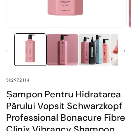
SKU:
SK2972114
Șampon Pentru Hidratarea
Părului Vopsit Schwarzkopf
Professional Bonacure Fibre
Clinix Vibrancy Shampoo