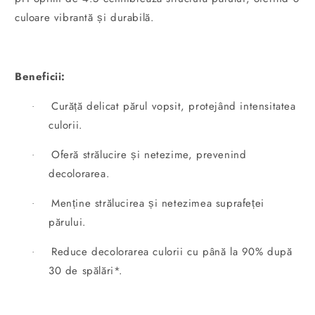
culoare vibrantă și durabilă.
Beneficii:
Curăță delicat părul vopsit, protejând intensitatea
·
culorii.
Oferă strălucire și netezime, prevenind
·
decolorarea.
Menține strălucirea și netezimea suprafeței
·
părului.
Reduce decolorarea culorii cu până la 90% după
·
30 de spălări*.