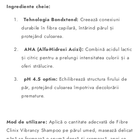
Ingrediente cheie:
1.
Tehnologia Bondxtend:
Creează conexiuni
durabile în fibra capilară, întărind părul și
protejând culoarea.
2.
AHA (Alfa-Hidroxi Acizi):
Combină acidul lactic
și citric pentru a prelungi intensitatea culorii și a
oferi strălucire.
3.
pH 4.5 optim:
Echilibrează structura firului de
păr, protejând culoarea împotriva decolorării
premature.
Mod de utilizare:
Aplică o cantitate adecvată de Fibre
Clinix Vibrancy Shampoo pe părul umed, masează delicat
până se formează o spumă densă și cremoasă, apoi se