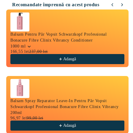
Bonacure
Bonacure
Recomandate împreună cu acest produs
Fibre
Fibre
Use the Previous and Next buttons to navigate through product
Clinix
Clinix
Vibrancy
Vibrancy
Shampoo
Shampoo
Balsam Pentru Păr Vopsit Schwarzkopf Professional
Bonacure Fibre Clinix Vibrancy Conditioner
1000 ml
166,55 lei
237,00 lei
Adaugă
Balsam Spray Reparator Leave-In Pentru Păr Vopsit
Schwarzkopf Professional Bonacure Fibre Clinix Vibrancy
200ml
96,97 lei
99,00 lei
Adaugă