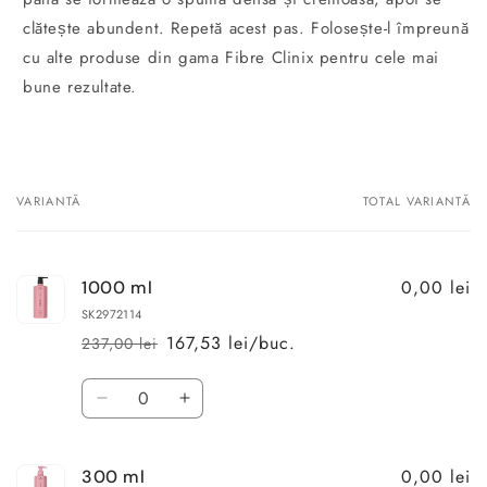
clătește abundent. Repetă acest pas. Folosește-l împreună
cu alte produse din gama Fibre Clinix pentru cele mai
bune rezultate.
VARIANTĂ
TOTAL VARIANTĂ
Coșul
dvs.
0,00 lei
1000 ml
SK2972114
167,53 lei/buc.
237,00 lei
Preț
Preț
obișnuit
redus
Cantitate
Reduceți
Creșteți
cantitatea
cantitatea
pentru
pentru
0,00 lei
300 ml
1000
1000