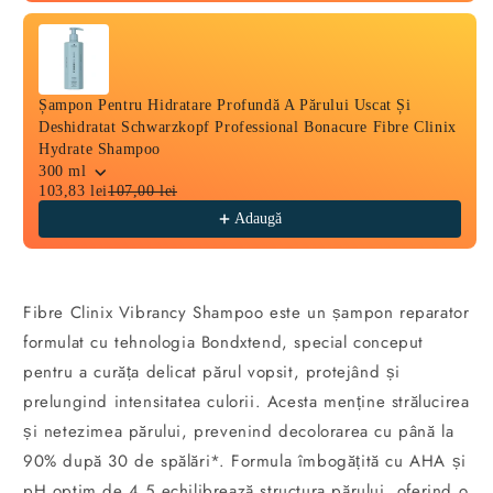
Șampon Pentru Hidratare Profundă A Părului Uscat Și
Deshidratat Schwarzkopf Professional Bonacure Fibre Clinix
Hydrate Shampoo
300 ml
103,83 lei
107,00 lei
Adaugă
Fibre Clinix Vibrancy Shampoo este un șampon reparator
formulat cu tehnologia Bondxtend, special conceput
pentru a curăța delicat părul vopsit, protejând și
prelungind intensitatea culorii. Acesta menține strălucirea
și netezimea părului, prevenind decolorarea cu până la
90% după 30 de spălări*. Formula îmbogățită cu AHA și
pH optim de 4.5 echilibrează structura părului, oferind o