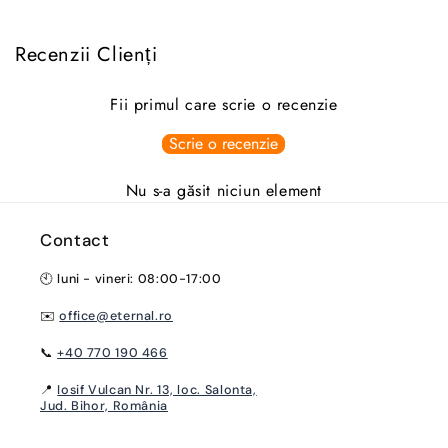
Recenzii Clienți
Fii primul care scrie o recenzie
Scrie o recenzie
Nu s-a găsit niciun element
Contact
🕙 luni - vineri: 08:00-17:00
✉️
office@eternal.ro
📞
+40 770 190 466
📍
Iosif Vulcan Nr. 13, loc. Salonta,
Jud. Bihor, România