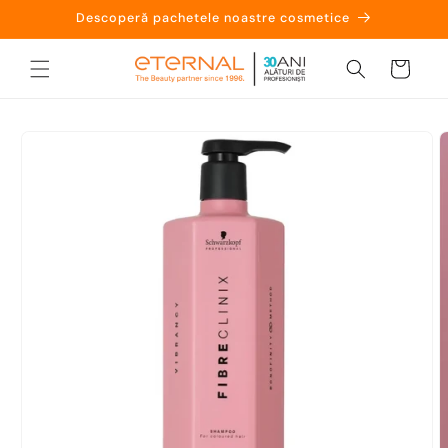
Salt la
Descoperă pachetele noastre cosmetice
conținut
Coș
Salt la
informațiile
despre
produs