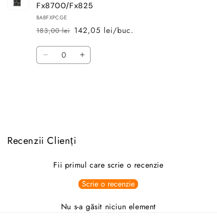
Fx8700/Fx825
BABFXPCGE
142,05 lei/buc.
183,00 lei
Preț
Preț
obișnuit
redus
Cantitate
Reduceți
Creșteți
cantitatea
cantitatea
pentru
pentru
Se
Default
Default
Title
Title
încarcă...
Recenzii Clienți
Fii primul care scrie o recenzie
Scrie o recenzie
Nu s-a găsit niciun element