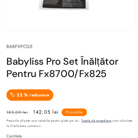
SKU:
BABFXPCGE
Babyliss Pro Set Înălțător
Pentru Fx8700/Fx825
🏷️
22
% reducere
Preț
Preț
142,05 lei
183,00 lei
Promoție
obișnuit
redus
Prețurile afișate sunt valabile pentru plata pe loc.
Taxele de expediere
sunt calculate
la finalizarea comenzii.
Cantitate
Cantitate