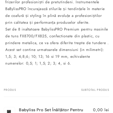
frizerilor profesioniști de pretutindeni. Instrumentele
BaBylissPRO încurajează stilurile și tendințele în materie
de coafură și styling în plină evoluțe a profesioniștilor
prin calitatea și performanța produselor oferite.
Set de 8 inaltatoare BabylissPRO Premium pentru masinile
de tuns FX8700/FX825, confectionate din plastic, cu
prindere metalica, ce va ofera diferite trepte de tundere .
Acest set contine urmatoarele dimensiuni (in milimetri):
1,5; 3; 4;8;6; 10; 13; 16 si 19 mm, echivalente
numerelor: 0,5; 1; 1,5; 2; 3; 4, si 6.
PRODUS
SUBTOTAL PRODUS
Coșul
dvs.
0,00 lei
Babyliss Pro Set Înălțător Pentru