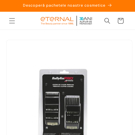
Salt la
Descoperă pachetele noastre cosmetice
conținut
Coș
Salt la
informațiile
despre
produs